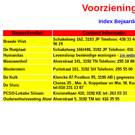
Voorzienin
Index Bejaard
Bejaardenflat:
Contact Informatie:
Schakelweg 162, 3193 JP Telefoon: 438 33 4
Breede Vliet
56 19
De Rietplaat
Schakelweg 166/448, 3192 JP Telefoon: 416 
Humanitas
Levensloop bestendige woningen -
zie webs
Meeuwenhof
Alverstraat 141, 3192 TN Telefoon: 295 18 88
Westerstein
Puitstraat 101, 3192 SH Telefoon: 295 55 00
De Kulk
Klencke 87 Postbus 95, 3190 AB ( gegevens
Cloese 25 , Mw. A. Koppelaar en Mw. W. Kus
De Sluis
tel:010 231 13 87
PCSO-Lokatie Siloam
Kruisnetlaan 410, 3192 KE tel: 263 03 33
Ouderenhuisvesting Alver
Alverstraat 5, 3192 TM tel: 416 35 55