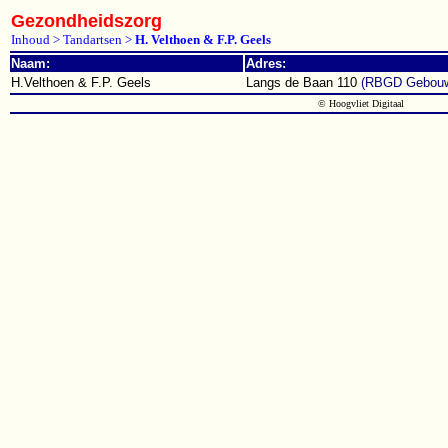
Gezondheidszorg
Inhoud > Tandartsen >
H. Velthoen & F.P. Geels
Naam:
Adres:
H.Velthoen & F.P. Geels
Langs de Baan 110
(RBGD Gebou
© Hoogvliet Digitaal